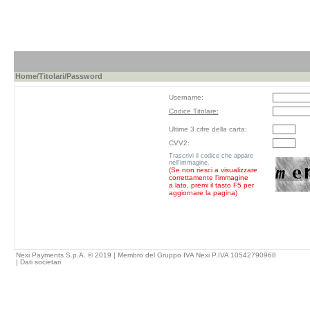
Home
/
Titolari
/Password
Username:
Codice Titolare:
Ultime 3 cifre della carta:
CVV2:
Trascrivi il codice che appare
nell'immagine.
(Se non riesci a visualizzare
correttamente l'immagine
a lato, premi il tasto F5 per
aggiornare la pagina)
Nexi Payments S.p.A. © 2019 | Membro del Gruppo IVA Nexi P.IVA 10542790968
|
Dati societari