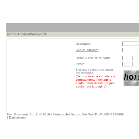
Home
/
Titolari
/Password
Username:
Codice Titolare:
Ultime 3 cifre della carta:
CVV2:
Trascrivi il codice che appare
nell'immagine.
(Se non riesci a visualizzare
correttamente l'immagine
a lato, premi il tasto F5 per
aggiornare la pagina)
Nexi Payments S.p.A. © 2019 | Membro del Gruppo IVA Nexi P.IVA 10542790968
|
Dati societari