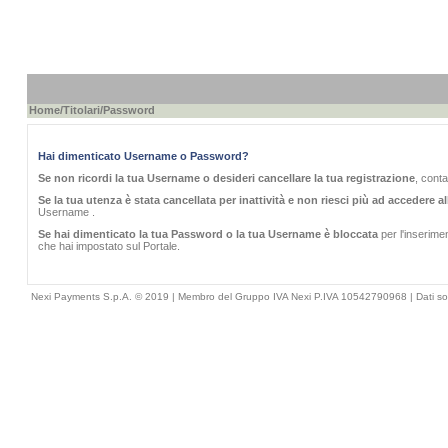
Home
/
Titolari
/Password
Hai dimenticato Username o Password?
Se non ricordi la tua Username o desideri cancellare la tua registrazione
, conta
Se la tua utenza è stata cancellata per inattività e non riesci più ad accedere al
Username .
Se hai dimenticato la tua Password o la tua Username è bloccata
per l'inserime
che hai impostato sul Portale.
Nexi Payments S.p.A. © 2019 | Membro del Gruppo IVA Nexi P.IVA 10542790968 |
Dati so