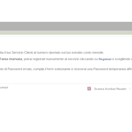
tta il tuo Servizio Clienti al numero riportato sul tuo estratto conto mensile.
l'area riservata
, potrai registrati nuovamente al servizio cliccando su
e scegliendo 
Registrati
nto di Password errate, compila il form sottostante e riceverai una Password temporanea all'in
cietari
Scarica Acrobat Reader