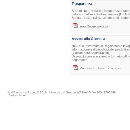
Trasparenza
Sul sito Nexi, nell'area Trasparenza, sono 
dalla normativa sulla trasparenza (D.LGS 
Banca d’Italia), relativi all'offerta di prod
Area Trasparenza >>
Avviso alla Clientela
Nexi si è uniformata al Regolamento Isvap 
informazione e di pubblicità dei prodotti as
(Codice delle Assicurazioni).
Di seguito può scaricare, in formato pdf, l
pagamento.
Condizioni di Assicurazione >>
Nexi Payments S.p.A. © 2019 | Membro del Gruppo IVA Nexi P.IVA 10542790968
|
Dati societari