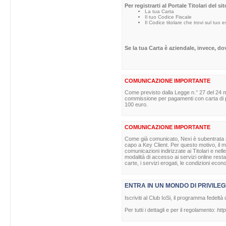
Per registrarti al Portale Titolari del s
La tua Carta
Il tuo Codice Fiscale
Il Codice titolare che trovi sul tuo 
Se la tua Carta è aziendale, invece, d
COMUNICAZIONE IMPORTANTE
Come previsto dalla Legge n.° 27 del 24 m
commissione per pagamenti con carta di pag
100 euro.
COMUNICAZIONE IMPORTANTE
Come già comunicato, Nexi è subentrata nell
capo a Key Client. Per questo motivo, il ma
comunicazioni indirizzate ai Titolari e nell
modalità di accesso ai servizi online rest
carte, i servizi erogati, le condizioni econ
ENTRA IN UN MONDO DI PRIVILEG
Iscriviti al Club IoSi, il programma fedeltà 
Per tutti i dettagli e per il regolamento:
http