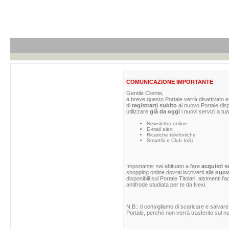
COMUNICAZIONE IMPORTANTE
Gentile Cliente,
a breve questo Portale verrà disattivato e 
di
registrarti subito
al nuovo Portale dis
utilizzare
già da oggi
i nuovi servizi a tua
Newsletter online
E-mail alert
Ricariche telefoniche
SmartSi e Club IoSi
Importante: sei abituato a fare
acquisti s
shopping online dovrai iscriverti alla
nuova
disponibili sul Portale Titolari, altrimenti 
antifrode studiata per te da Nexi.
N.B.: ti consigliamo di scaricare e salvare
Portale, perché non verrà trasferito sul nu