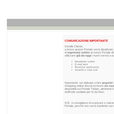
COMUNICAZIONE IMPORTANTE
Gentile Cliente,
a breve questo Portale verrà disattivato 
di
registrarti subito
al nuovo Portale di
utilizzare
già da oggi
i nuovi servizi a t
Newsletter online
E-mail alert
Ricariche telefoniche
SmartSi e Club IoSi
Importante: sei abituato a fare
acquisti 
shopping online dovrai iscriverti alla
nuo
disponibili sul Portale Titolari, altrimenti
antifrode studiata per te da Nexi.
N.B.: ti consigliamo di scaricare e salva
Portale, perché non verrà trasferito sul n