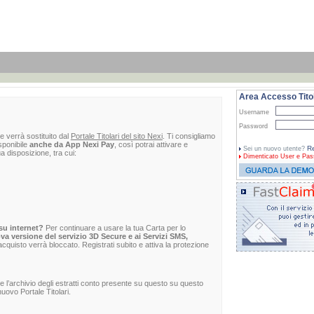
Area Accesso Titol
Username
Password
e verrà sostituito dal
Portale Titolari del sito Nexi
. Ti consigliamo
sponibile
anche da App Nexi Pay
, così potrai attivare e
Re
Sei un nuovo utente?
ua disposizione, tra cui:
Dimenticato
User e Pas
su internet?
Per continuare a usare la tua Carta per lo
va versione del servizio 3D Secure e ai Servizi SMS,
 l'acquisto verrà bloccato. Registrati subito e attiva la protezione
re l’archivio degli estratti conto presente su questo su questo
uovo Portale Titolari.