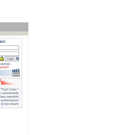
ari
gistrati.
sword?