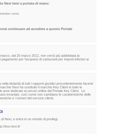
sito Nexi tieni a portata di mano:
 estratto conto
dovrai continuare ad accedere a questo Portale
 marzo, dal 25 marzo 2012, non verrà più addebitata la
agamento per l'acquisto di carburanti per importi inferiori ai
la titolarità di tutti i rapporti giuridici precedentemente facenti
archio Nexi ha sostituito il marchio Key Client in tutte le
lle aree dedicate ai servizi online del Portale Key Client. Le
stano invariate, così come non cambiano le caratteristiche delle
nomiche e i numeri del servizio clienti.
GI
à di Nexi, e entra in un mondo di privilegi.
tp://iosi.nexi.it/