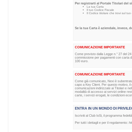
Per registrarti al Portale Titolari del 
La tua Carta
Il tuo Codice Fiscale
Il Codice titolare che trovi sul tuo
Se la tua Carta è aziendale, invece, 
COMUNICAZIONE IMPORTANTE
Come previsto dalla Legge n.° 27 del 24
commissione per pagamenti con carta di p
100 euro.
COMUNICAZIONE IMPORTANTE
Come già comunicato, Nexi è subentrata nel
capo a Key Client. Per questo motivo, il m
comunicazioni indirizzate ai Titolari e ne
modalità di accesso ai servizi online re
carte, i servizi erogati, le condizioni eco
ENTRA IN UN MONDO DI PRIVILE
Iscriviti al Club IoSi, il programma fedelt
Per tutti i dettagli e per il regolamento:
ht