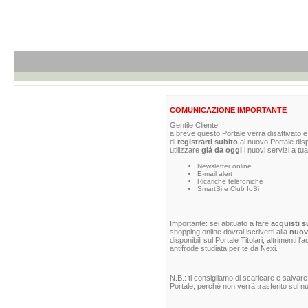
COMUNICAZIONE IMPORTANTE
Gentile Cliente,
a breve questo Portale verrà disattivato e 
di
registrarti subito
al nuovo Portale dis
utilizzare
già da oggi
i nuovi servizi a tua
Newsletter online
E-mail alert
Ricariche telefoniche
SmartSi e Club IoSi
Importante: sei abituato a fare
acquisti s
shopping online dovrai iscriverti alla
nuova
disponibili sul Portale Titolari, altrimenti 
antifrode studiata per te da Nexi.
N.B.: ti consigliamo di scaricare e salvare
Portale, perché non verrà trasferito sul nu