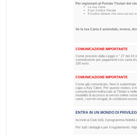
Per registrarti al Portale Titolari del s
La tua Carta
Il tuo Codice Fiscale
Il Codice titolare che trovi sul tuo 
Se la tua Carta è aziendale, invece, d
COMUNICAZIONE IMPORTANTE
Come previsto dalla Legge n.° 27 del 24 m
commissione per pagamenti con carta di pag
100 euro.
COMUNICAZIONE IMPORTANTE
Come già comunicato, Nexi è subentrata nell
capo a Key Client. Per questo motivo, il ma
comunicazioni indirizzate ai Titolari e nell
modalità di accesso ai servizi online rest
carte, i servizi erogati, le condizioni econ
ENTRA IN UN MONDO DI PRIVILEG
Iscriviti al Club IoSi, il programma fedeltà 
Per tutti i dettagli e per il regolamento:
http