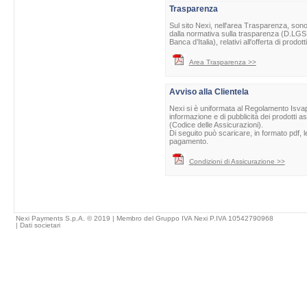
Trasparenza
Sul sito Nexi, nell'area Trasparenza, sono 
dalla normativa sulla trasparenza (D.LGS 
Banca d’Italia), relativi all'offerta di prod
Area Trasparenza >>
Avviso alla Clientela
Nexi si è uniformata al Regolamento Isvap 
informazione e di pubblicità dei prodotti as
(Codice delle Assicurazioni).
Di seguito può scaricare, in formato pdf, l
pagamento.
Condizioni di Assicurazione >>
Nexi Payments S.p.A. © 2019 | Membro del Gruppo IVA Nexi P.IVA 10542790968
|
Dati societari