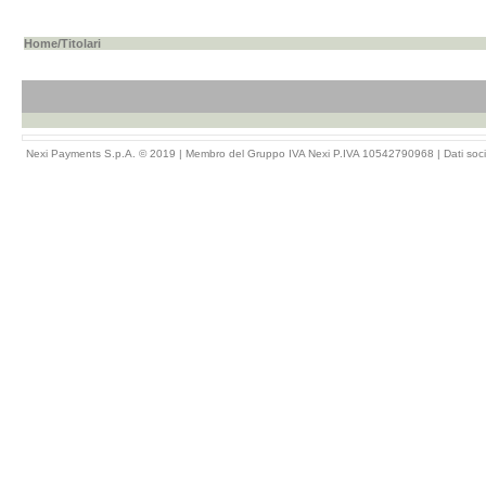
Home
/Titolari
Nexi Payments S.p.A. © 2019 | Membro del Gruppo IVA Nexi P.IVA 10542790968 |
Dati soci