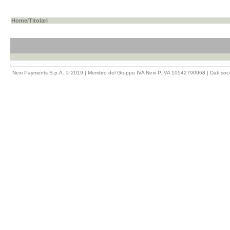
Home
/Titolari
Nexi Payments S.p.A. © 2019 | Membro del Gruppo IVA Nexi P.IVA 10542790968 |
Dati soci