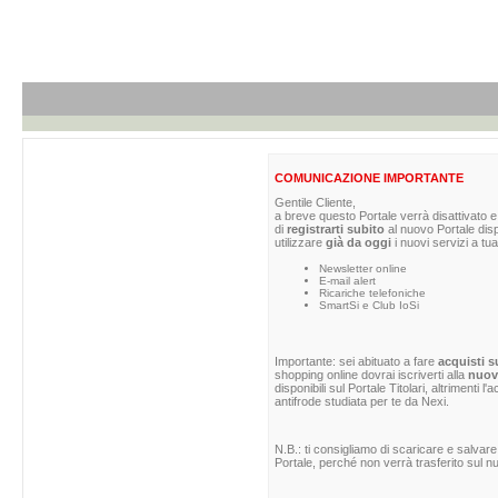
COMUNICAZIONE IMPORTANTE
Gentile Cliente,
a breve questo Portale verrà disattivato e 
di
registrarti subito
al nuovo Portale dis
utilizzare
già da oggi
i nuovi servizi a tua
Newsletter online
E-mail alert
Ricariche telefoniche
SmartSi e Club IoSi
Importante: sei abituato a fare
acquisti s
shopping online dovrai iscriverti alla
nuova
disponibili sul Portale Titolari, altrimenti 
antifrode studiata per te da Nexi.
N.B.: ti consigliamo di scaricare e salvare
Portale, perché non verrà trasferito sul nu