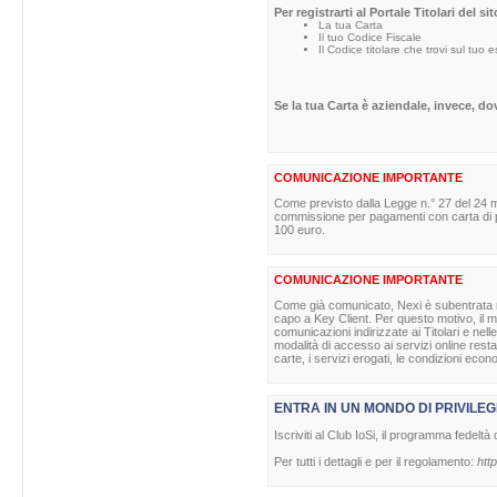
Per registrarti al Portale Titolari del s
La tua Carta
Il tuo Codice Fiscale
Il Codice titolare che trovi sul tuo 
Se la tua Carta è aziendale, invece, d
COMUNICAZIONE IMPORTANTE
Come previsto dalla Legge n.° 27 del 24 m
commissione per pagamenti con carta di pag
100 euro.
COMUNICAZIONE IMPORTANTE
Come già comunicato, Nexi è subentrata nell
capo a Key Client. Per questo motivo, il ma
comunicazioni indirizzate ai Titolari e nell
modalità di accesso ai servizi online rest
carte, i servizi erogati, le condizioni econ
ENTRA IN UN MONDO DI PRIVILEG
Iscriviti al Club IoSi, il programma fedeltà 
Per tutti i dettagli e per il regolamento:
http