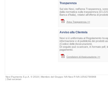
Trasparenza
Sul sito Nexi, nell'area Trasparenza, sono 
dalla normativa sulla trasparenza (D.LGS 
Banca d’Italia), relativi all'offerta di prod
Area Trasparenza >>
Avviso alla Clientela
Nexi si è uniformata al Regolamento Isvap 
informazione e di pubblicità dei prodotti as
(Codice delle Assicurazioni).
Di seguito può scaricare, in formato pdf, l
pagamento.
Condizioni di Assicurazione >>
Nexi Payments S.p.A. © 2019 | Membro del Gruppo IVA Nexi P.IVA 10542790968
|
Dati societari