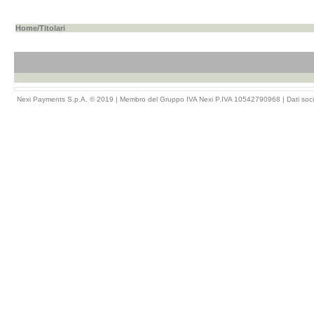
Home
/Titolari
Nexi Payments S.p.A. © 2019 | Membro del Gruppo IVA Nexi P.IVA 10542790968 |
Dati soci