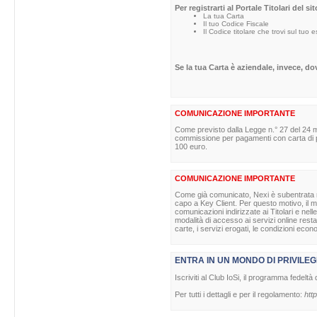
Per registrarti al Portale Titolari del s
La tua Carta
Il tuo Codice Fiscale
Il Codice titolare che trovi sul tuo 
Se la tua Carta è aziendale, invece, d
COMUNICAZIONE IMPORTANTE
Come previsto dalla Legge n.° 27 del 24 m
commissione per pagamenti con carta di pag
100 euro.
COMUNICAZIONE IMPORTANTE
Come già comunicato, Nexi è subentrata nell
capo a Key Client. Per questo motivo, il ma
comunicazioni indirizzate ai Titolari e nell
modalità di accesso ai servizi online rest
carte, i servizi erogati, le condizioni econ
ENTRA IN UN MONDO DI PRIVILEG
Iscriviti al Club IoSi, il programma fedeltà 
Per tutti i dettagli e per il regolamento:
http