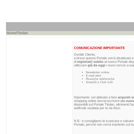
Home
/Titolari
COMUNICAZIONE IMPORTANTE
Gentile Cliente,
a breve questo Portale verrà disattivato e 
di
registrarti subito
al nuovo Portale dis
utilizzare
già da oggi
i nuovi servizi a tua
Newsletter online
E-mail alert
Ricariche telefoniche
SmartSi e Club IoSi
Importante: sei abituato a fare
acquisti s
shopping online dovrai iscriverti alla
nuova
disponibili sul Portale Titolari, altrimenti 
antifrode studiata per te da Nexi.
N.B.: ti consigliamo di scaricare e salvare
Portale, perché non verrà trasferito sul nu