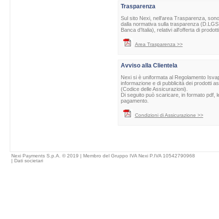
Trasparenza
Sul sito Nexi, nell'area Trasparenza, sono 
dalla normativa sulla trasparenza (D.LGS 
Banca d’Italia), relativi all'offerta di prod
Area Trasparenza >>
Avviso alla Clientela
Nexi si è uniformata al Regolamento Isvap 
informazione e di pubblicità dei prodotti as
(Codice delle Assicurazioni).
Di seguito può scaricare, in formato pdf, l
pagamento.
Condizioni di Assicurazione >>
Nexi Payments S.p.A. © 2019 | Membro del Gruppo IVA Nexi P.IVA 10542790968
|
Dati societari