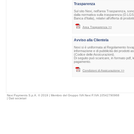
Trasparenza
Sul sito Nexi, nell'area Trasparenza, sono 
dalla normativa sulla trasparenza (D.LGS 
Banca d’Italia), relativi all'offerta di prod
Area Trasparenza >>
Avviso alla Clientela
Nexi si è uniformata al Regolamento Isvap 
informazione e di pubblicità dei prodotti as
(Codice delle Assicurazioni).
Di seguito può scaricare, in formato pdf, l
pagamento.
Condizioni di Assicurazione >>
Nexi Payments S.p.A. © 2019 | Membro del Gruppo IVA Nexi P.IVA 10542790968
|
Dati societari