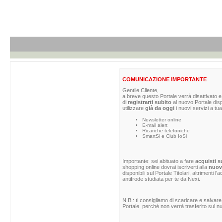
COMUNICAZIONE IMPORTANTE
Gentile Cliente,
a breve questo Portale verrà disattivato e 
di
registrarti subito
al nuovo Portale dis
utilizzare
già da oggi
i nuovi servizi a tua
Newsletter online
E-mail alert
Ricariche telefoniche
SmartSi e Club IoSi
Importante: sei abituato a fare
acquisti s
shopping online dovrai iscriverti alla
nuova
disponibili sul Portale Titolari, altrimenti 
antifrode studiata per te da Nexi.
N.B.: ti consigliamo di scaricare e salvare
Portale, perché non verrà trasferito sul nu