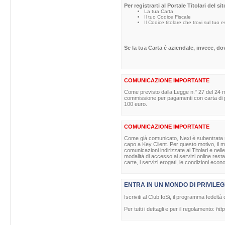
Per registrarti al Portale Titolari del s
La tua Carta
Il tuo Codice Fiscale
Il Codice titolare che trovi sul tuo 
Se la tua Carta è aziendale, invece, d
COMUNICAZIONE IMPORTANTE
Come previsto dalla Legge n.° 27 del 24 m
commissione per pagamenti con carta di pag
100 euro.
COMUNICAZIONE IMPORTANTE
Come già comunicato, Nexi è subentrata nell
capo a Key Client. Per questo motivo, il ma
comunicazioni indirizzate ai Titolari e nell
modalità di accesso ai servizi online rest
carte, i servizi erogati, le condizioni econ
ENTRA IN UN MONDO DI PRIVILEG
Iscriviti al Club IoSi, il programma fedeltà 
Per tutti i dettagli e per il regolamento:
http