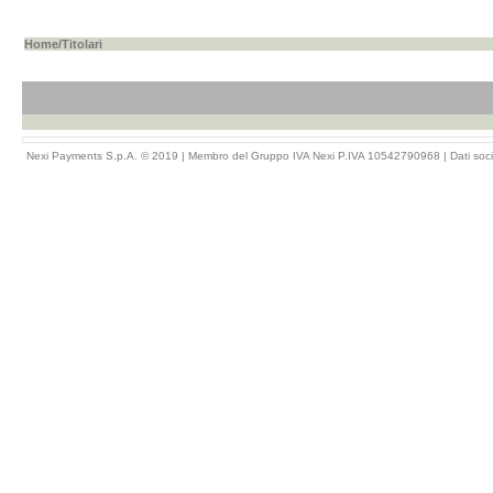
Home
/Titolari
Nexi Payments S.p.A. © 2019 | Membro del Gruppo IVA Nexi P.IVA 10542790968 |
Dati soci