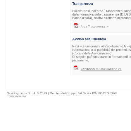
Trasparenza
Sul sito Nexi, nell'area Trasparenza, sono 
dalla normativa sulla trasparenza (D.LGS 
Banca d’Italia), relativi all'offerta di prod
Area Trasparenza >>
Avviso alla Clientela
Nexi si è uniformata al Regolamento Isvap 
informazione e di pubblicità dei prodotti as
(Codice delle Assicurazioni).
Di seguito può scaricare, in formato pdf, l
pagamento.
Condizioni di Assicurazione >>
Nexi Payments S.p.A. © 2019 | Membro del Gruppo IVA Nexi P.IVA 10542790968
|
Dati societari