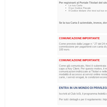
Per registrarti al Portale Titolari del s
La tua Carta
Il tuo Codice Fiscale
Il Codice titolare che trovi sul tuo 
Se la tua Carta è aziendale, invece, d
COMUNICAZIONE IMPORTANTE
Come previsto dalla Legge n.° 27 del 24 m
commissione per pagamenti con carta di pag
100 euro.
COMUNICAZIONE IMPORTANTE
Come già comunicato, Nexi è subentrata nell
capo a Key Client. Per questo motivo, il ma
comunicazioni indirizzate ai Titolari e nell
modalità di accesso ai servizi online rest
carte, i servizi erogati, le condizioni econ
ENTRA IN UN MONDO DI PRIVILEG
Iscriviti al Club IoSi, il programma fedeltà 
Per tutti i dettagli e per il regolamento:
http