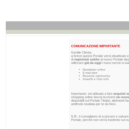
COMUNICAZIONE IMPORTANTE
Gentile Cliente,
a breve questo Portale verrà disattivato e 
di
registrarti subito
al nuovo Portale dis
utilizzare
già da oggi
i nuovi servizi a tua
Newsletter online
E-mail alert
Ricariche telefoniche
SmartSi e Club IoSi
Importante: sei abituato a fare
acquisti s
shopping online dovrai iscriverti alla
nuova
disponibili sul Portale Titolari, altrimenti 
antifrode studiata per te da Nexi.
N.B.: ti consigliamo di scaricare e salvare
Portale, perché non verrà trasferito sul nu