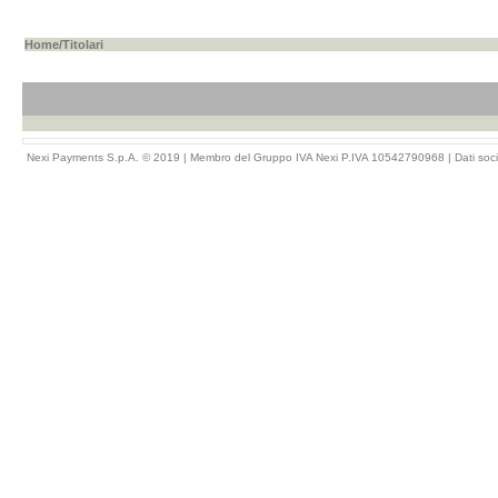
Home
/Titolari
Nexi Payments S.p.A. © 2019 | Membro del Gruppo IVA Nexi P.IVA 10542790968 |
Dati soci