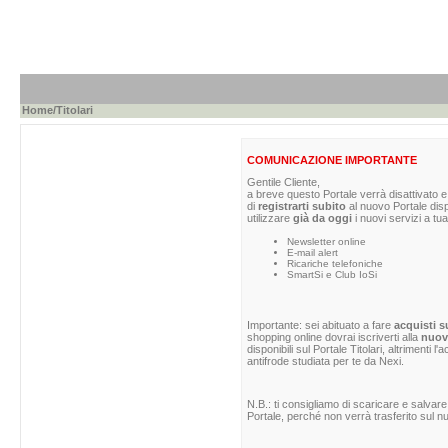
Home
/Titolari
COMUNICAZIONE IMPORTANTE
Gentile Cliente,
a breve questo Portale verrà disattivato e 
di
registrarti subito
al nuovo Portale dis
utilizzare
già da oggi
i nuovi servizi a tua
Newsletter online
E-mail alert
Ricariche telefoniche
SmartSi e Club IoSi
Importante: sei abituato a fare
acquisti s
shopping online dovrai iscriverti alla
nuova
disponibili sul Portale Titolari, altrimenti 
antifrode studiata per te da Nexi.
N.B.: ti consigliamo di scaricare e salvare
Portale, perché non verrà trasferito sul nu