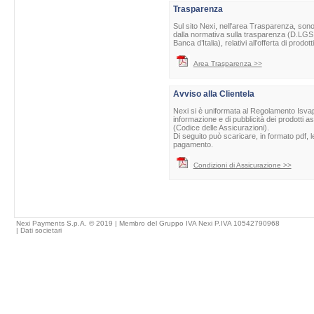
Trasparenza
Sul sito Nexi, nell'area Trasparenza, sono 
dalla normativa sulla trasparenza (D.LGS 
Banca d’Italia), relativi all'offerta di prod
Area Trasparenza >>
Avviso alla Clientela
Nexi si è uniformata al Regolamento Isvap 
informazione e di pubblicità dei prodotti as
(Codice delle Assicurazioni).
Di seguito può scaricare, in formato pdf, l
pagamento.
Condizioni di Assicurazione >>
Nexi Payments S.p.A. © 2019 | Membro del Gruppo IVA Nexi P.IVA 10542790968
|
Dati societari