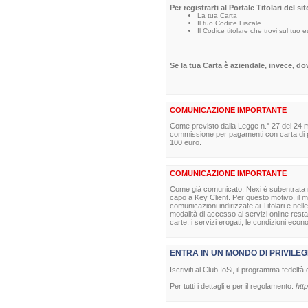
Per registrarti al Portale Titolari del s
La tua Carta
Il tuo Codice Fiscale
Il Codice titolare che trovi sul tuo 
Se la tua Carta è aziendale, invece, d
COMUNICAZIONE IMPORTANTE
Come previsto dalla Legge n.° 27 del 24 m
commissione per pagamenti con carta di pag
100 euro.
COMUNICAZIONE IMPORTANTE
Come già comunicato, Nexi è subentrata nell
capo a Key Client. Per questo motivo, il ma
comunicazioni indirizzate ai Titolari e nell
modalità di accesso ai servizi online rest
carte, i servizi erogati, le condizioni econ
ENTRA IN UN MONDO DI PRIVILEG
Iscriviti al Club IoSi, il programma fedeltà 
Per tutti i dettagli e per il regolamento:
http