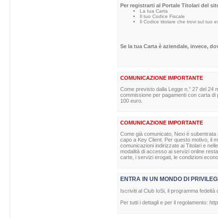
Per registrarti al Portale Titolari del s
La tua Carta
Il tuo Codice Fiscale
Il Codice titolare che trovi sul tuo 
Se la tua Carta è aziendale, invece, d
COMUNICAZIONE IMPORTANTE
Come previsto dalla Legge n.° 27 del 24 m
commissione per pagamenti con carta di pag
100 euro.
COMUNICAZIONE IMPORTANTE
Come già comunicato, Nexi è subentrata nell
capo a Key Client. Per questo motivo, il ma
comunicazioni indirizzate ai Titolari e nell
modalità di accesso ai servizi online rest
carte, i servizi erogati, le condizioni econ
ENTRA IN UN MONDO DI PRIVILEG
Iscriviti al Club IoSi, il programma fedeltà 
Per tutti i dettagli e per il regolamento:
http