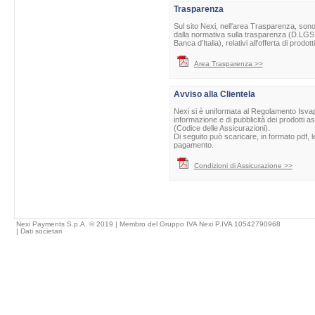
Trasparenza
Sul sito Nexi, nell'area Trasparenza, sono 
dalla normativa sulla trasparenza (D.LGS 
Banca d’Italia), relativi all'offerta di prod
Area Trasparenza >>
Avviso alla Clientela
Nexi si è uniformata al Regolamento Isvap 
informazione e di pubblicità dei prodotti as
(Codice delle Assicurazioni).
Di seguito può scaricare, in formato pdf, l
pagamento.
Condizioni di Assicurazione >>
Nexi Payments S.p.A. © 2019 | Membro del Gruppo IVA Nexi P.IVA 10542790968
|
Dati societari