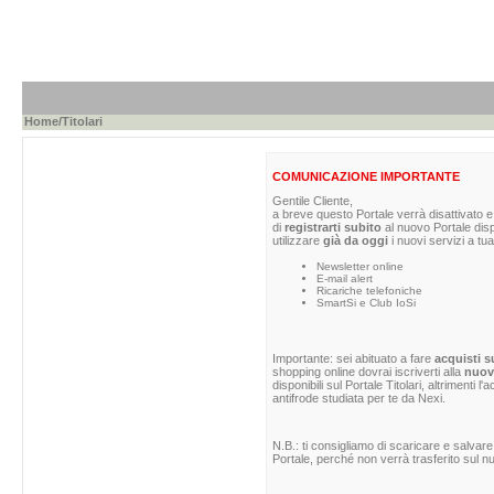
Home
/Titolari
COMUNICAZIONE IMPORTANTE
Gentile Cliente,
a breve questo Portale verrà disattivato e 
di
registrarti subito
al nuovo Portale dis
utilizzare
già da oggi
i nuovi servizi a tua
Newsletter online
E-mail alert
Ricariche telefoniche
SmartSi e Club IoSi
Importante: sei abituato a fare
acquisti s
shopping online dovrai iscriverti alla
nuova
disponibili sul Portale Titolari, altrimenti 
antifrode studiata per te da Nexi.
N.B.: ti consigliamo di scaricare e salvare
Portale, perché non verrà trasferito sul nu