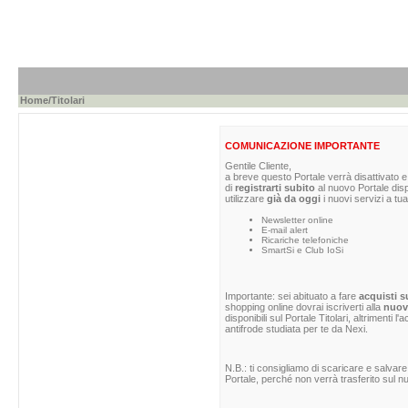
Home
/Titolari
COMUNICAZIONE IMPORTANTE
Gentile Cliente,
a breve questo Portale verrà disattivato e 
di
registrarti subito
al nuovo Portale dis
utilizzare
già da oggi
i nuovi servizi a tua
Newsletter online
E-mail alert
Ricariche telefoniche
SmartSi e Club IoSi
Importante: sei abituato a fare
acquisti s
shopping online dovrai iscriverti alla
nuova
disponibili sul Portale Titolari, altrimenti 
antifrode studiata per te da Nexi.
N.B.: ti consigliamo di scaricare e salvare
Portale, perché non verrà trasferito sul nu