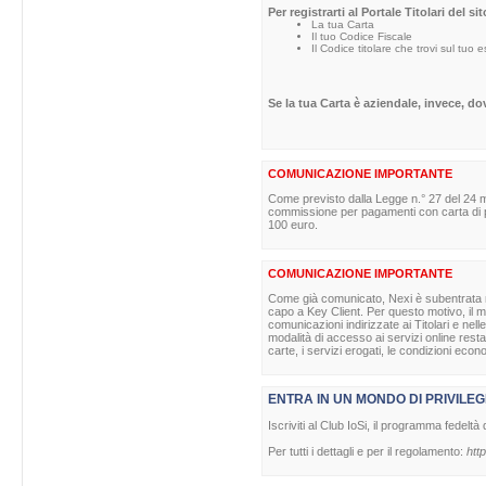
Per registrarti al Portale Titolari del s
La tua Carta
Il tuo Codice Fiscale
Il Codice titolare che trovi sul tuo 
Se la tua Carta è aziendale, invece, d
COMUNICAZIONE IMPORTANTE
Come previsto dalla Legge n.° 27 del 24 m
commissione per pagamenti con carta di pag
100 euro.
COMUNICAZIONE IMPORTANTE
Come già comunicato, Nexi è subentrata nell
capo a Key Client. Per questo motivo, il ma
comunicazioni indirizzate ai Titolari e nell
modalità di accesso ai servizi online rest
carte, i servizi erogati, le condizioni econ
ENTRA IN UN MONDO DI PRIVILEG
Iscriviti al Club IoSi, il programma fedeltà 
Per tutti i dettagli e per il regolamento:
http