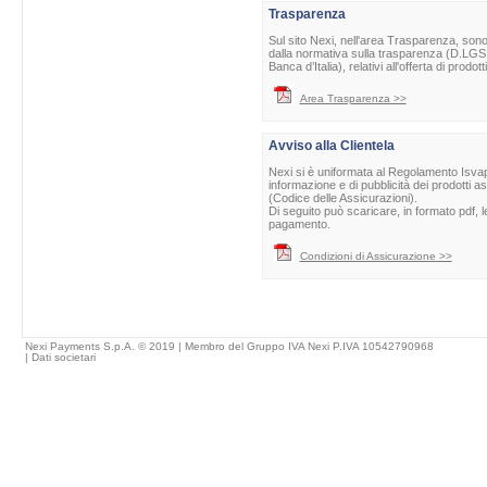
Trasparenza
Sul sito Nexi, nell'area Trasparenza, sono 
dalla normativa sulla trasparenza (D.LGS 
Banca d’Italia), relativi all'offerta di prod
Area Trasparenza >>
Avviso alla Clientela
Nexi si è uniformata al Regolamento Isvap 
informazione e di pubblicità dei prodotti as
(Codice delle Assicurazioni).
Di seguito può scaricare, in formato pdf, l
pagamento.
Condizioni di Assicurazione >>
Nexi Payments S.p.A. © 2019 | Membro del Gruppo IVA Nexi P.IVA 10542790968
|
Dati societari