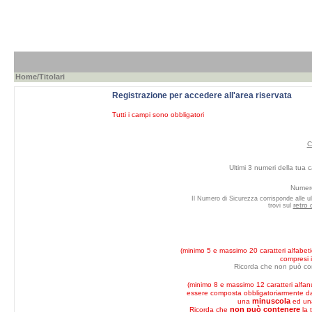
Home
/Titolari
Registrazione per accedere all'area riservata
Tutti i campi sono obbligatori
C
Ultimi 3 numeri della tua c
Numero
Il Numero di Sicurezza corrisponde alle ul
retro 
trovi sul
(minimo 5 e massimo 20 caratteri alfabeti
compresi i
Ricorda che non può co
(minimo 8 e massimo 12 caratteri alfan
essere composta obbligatoriarmente 
minuscola
una
ed u
non può contenere
Ricorda che
la 