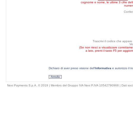
cognome e nome, le ultime 3 cifre della
numero
Confe
Trascrivi il codice che appare
Ve
(Se non riesci a visualizzare correttam
a lato, premi il tasto F5 per aggior
Dichiaro di aver preso visione dell'
Informativa
e autorizzo il t
Annulla
Nexi Payments S.p.A. © 2019 | Membro del Gruppo IVA Nexi P.IVA 10542790968 |
Dati soci