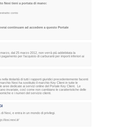
sito Nexi tieni a portata di mano:
 estratto conto
dovrai continuare ad accedere a questo Portale
 marzo, dal 25 marzo 2012, non verrà più addebitata la
agamento per l'acquisto di carburanti per importi inferiori ai
la titolarità di tutti i rapporti giuridici precedentemente facenti
archio Nexi ha sostituito il marchio Key Client in tutte le
lle aree dedicate ai servizi online del Portale Key Client. Le
stano invariate, così come non cambiano le caratteristiche delle
nomiche e i numeri del servizio clienti.
GI
à di Nexi, e entra in un mondo di privilegi.
tp://iosi.nexi.it/