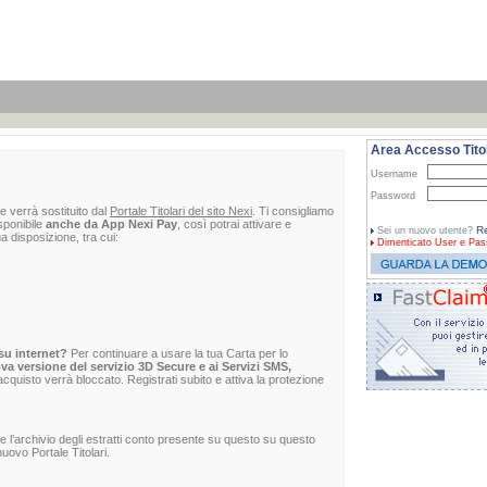
Area Accesso Titol
Username
Password
e verrà sostituito dal
Portale Titolari del sito Nexi
. Ti consigliamo
sponibile
anche da App Nexi Pay
, così potrai attivare e
Re
Sei un nuovo utente?
ua disposizione, tra cui:
Dimenticato
User e Pas
su internet?
Per continuare a usare la tua Carta per lo
va versione del servizio 3D Secure e ai Servizi SMS,
 l'acquisto verrà bloccato. Registrati subito e attiva la protezione
re l’archivio degli estratti conto presente su questo su questo
uovo Portale Titolari.