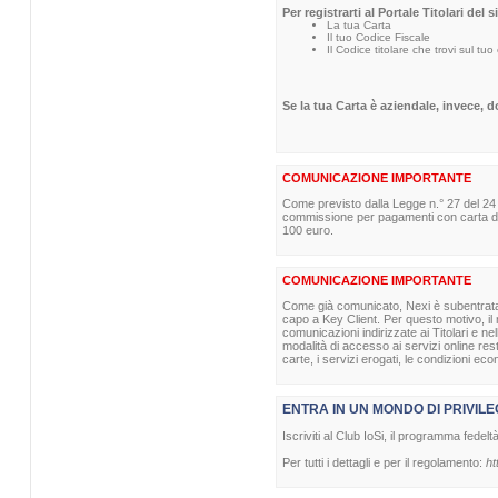
Per registrarti al Portale Titolari del 
La tua Carta
Il tuo Codice Fiscale
Il Codice titolare che trovi sul tuo
Se la tua Carta è aziendale, invece, 
COMUNICAZIONE IMPORTANTE
Come previsto dalla Legge n.° 27 del 24
commissione per pagamenti con carta di p
100 euro.
COMUNICAZIONE IMPORTANTE
Come già comunicato, Nexi è subentrata nel
capo a Key Client. Per questo motivo, il m
comunicazioni indirizzate ai Titolari e ne
modalità di accesso ai servizi online re
carte, i servizi erogati, le condizioni eco
ENTRA IN UN MONDO DI PRIVILE
Iscriviti al Club IoSi, il programma fedelt
Per tutti i dettagli e per il regolamento:
ht