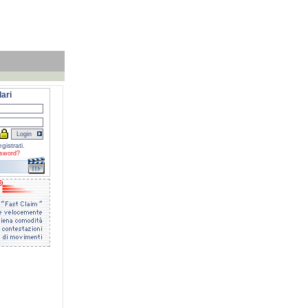
ari
gistrati.
sword?