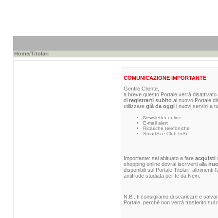
Home
/Titolari
COMUNICAZIONE IMPORTANTE
Gentile Cliente,
a breve questo Portale verrà disattivato 
di
registrarti subito
al nuovo Portale di
utilizzare
già da oggi
i nuovi servizi a t
Newsletter online
E-mail alert
Ricariche telefoniche
SmartSi e Club IoSi
Importante: sei abituato a fare
acquisti 
shopping online dovrai iscriverti alla
nuo
disponibili sul Portale Titolari, altrimenti
antifrode studiata per te da Nexi.
N.B.: ti consigliamo di scaricare e salva
Portale, perché non verrà trasferito sul n