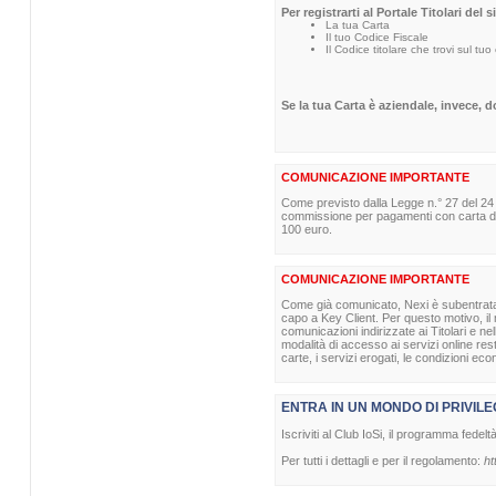
Per registrarti al Portale Titolari del 
La tua Carta
Il tuo Codice Fiscale
Il Codice titolare che trovi sul tuo
Se la tua Carta è aziendale, invece, 
COMUNICAZIONE IMPORTANTE
Come previsto dalla Legge n.° 27 del 24
commissione per pagamenti con carta di p
100 euro.
COMUNICAZIONE IMPORTANTE
Come già comunicato, Nexi è subentrata nel
capo a Key Client. Per questo motivo, il m
comunicazioni indirizzate ai Titolari e ne
modalità di accesso ai servizi online re
carte, i servizi erogati, le condizioni eco
ENTRA IN UN MONDO DI PRIVILE
Iscriviti al Club IoSi, il programma fedelt
Per tutti i dettagli e per il regolamento:
ht