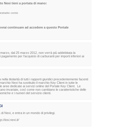
sito Nexi tieni a portata di mano:
 estratto conto
dovrai continuare ad accedere a questo Portale
 marzo, dal 25 marzo 2012, non verrà più addebitata la
agamento per l'acquisto di carburanti per importi inferiori ai
la titolarità di tutti i rapporti giuridici precedentemente facenti
archio Nexi ha sostituito il marchio Key Client in tutte le
lle aree dedicate ai servizi online del Portale Key Client. Le
stano invariate, così come non cambiano le caratteristiche delle
nomiche e i numeri del servizio clienti.
GI
à di Nexi, e entra in un mondo di privilegi.
tp://iosi.nexi.it/