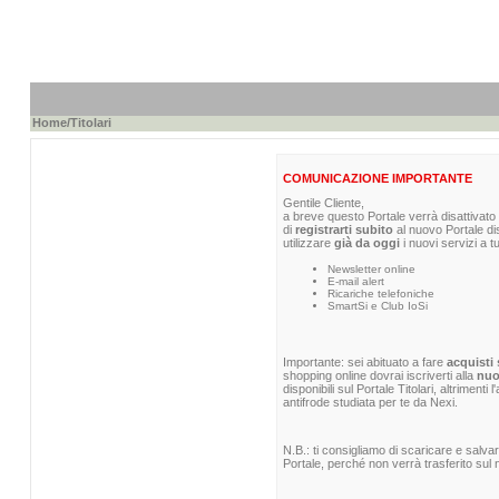
Home
/Titolari
COMUNICAZIONE IMPORTANTE
Gentile Cliente,
a breve questo Portale verrà disattivato 
di
registrarti subito
al nuovo Portale di
utilizzare
già da oggi
i nuovi servizi a t
Newsletter online
E-mail alert
Ricariche telefoniche
SmartSi e Club IoSi
Importante: sei abituato a fare
acquisti 
shopping online dovrai iscriverti alla
nuo
disponibili sul Portale Titolari, altrimenti
antifrode studiata per te da Nexi.
N.B.: ti consigliamo di scaricare e salva
Portale, perché non verrà trasferito sul n