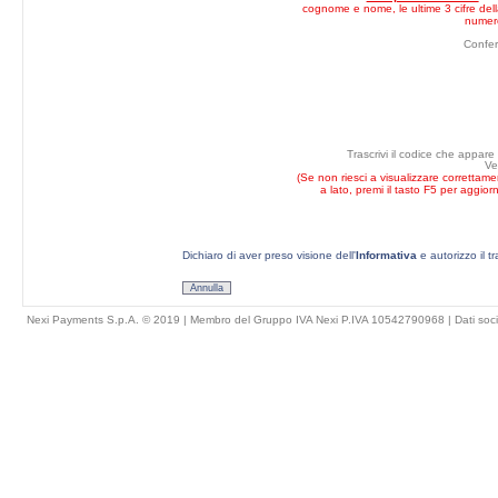
cognome e nome, le ultime 3 cifre della
numero
Confe
Trascrivi il codice che appare
Ve
(Se non riesci a visualizzare correttam
a lato, premi il tasto F5 per aggior
Dichiaro di aver preso visione dell'
Informativa
e autorizzo il t
Annulla
Nexi Payments S.p.A. © 2019 | Membro del Gruppo IVA Nexi P.IVA 10542790968 |
Dati soci