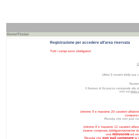
Home
/Titolari
Registrazione per accedere all'area riservata
Tutti i campi sono obbligatori
C
Ultimi 3 numeri della tua c
Numero
Il Numero di Sicurezza corrisponde alle ul
retro 
trovi sul
(minimo 5 e massimo 20 caratteri alfabeti
compresi i
Ricorda che non può co
(minimo 8 e massimo 12 caratteri alfan
essere composta obbligatoriarmente 
minuscola
una
ed u
non può contenere
Ricorda che
la 