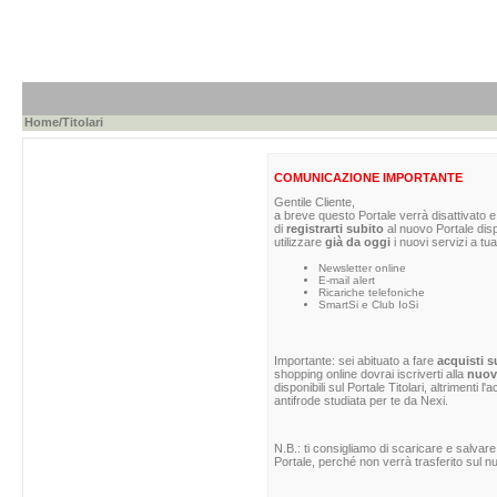
Home
/Titolari
COMUNICAZIONE IMPORTANTE
Gentile Cliente,
a breve questo Portale verrà disattivato e 
di
registrarti subito
al nuovo Portale dis
utilizzare
già da oggi
i nuovi servizi a tua
Newsletter online
E-mail alert
Ricariche telefoniche
SmartSi e Club IoSi
Importante: sei abituato a fare
acquisti s
shopping online dovrai iscriverti alla
nuova
disponibili sul Portale Titolari, altrimenti 
antifrode studiata per te da Nexi.
N.B.: ti consigliamo di scaricare e salvare
Portale, perché non verrà trasferito sul nu