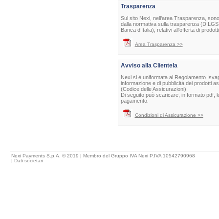
Trasparenza
Sul sito Nexi, nell'area Trasparenza, sono 
dalla normativa sulla trasparenza (D.LGS 
Banca d’Italia), relativi all'offerta di prod
Area Trasparenza >>
Avviso alla Clientela
Nexi si è uniformata al Regolamento Isvap 
informazione e di pubblicità dei prodotti as
(Codice delle Assicurazioni).
Di seguito può scaricare, in formato pdf, l
pagamento.
Condizioni di Assicurazione >>
Nexi Payments S.p.A. © 2019 | Membro del Gruppo IVA Nexi P.IVA 10542790968
|
Dati societari