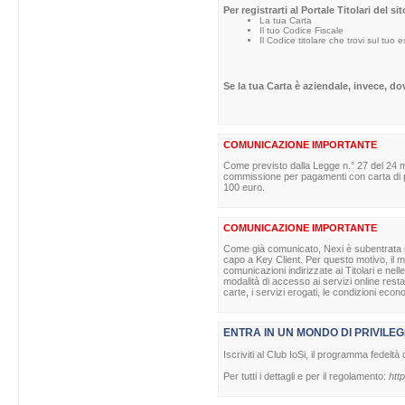
Per registrarti al Portale Titolari del s
La tua Carta
Il tuo Codice Fiscale
Il Codice titolare che trovi sul tuo 
Se la tua Carta è aziendale, invece, d
COMUNICAZIONE IMPORTANTE
Come previsto dalla Legge n.° 27 del 24 m
commissione per pagamenti con carta di pag
100 euro.
COMUNICAZIONE IMPORTANTE
Come già comunicato, Nexi è subentrata nell
capo a Key Client. Per questo motivo, il ma
comunicazioni indirizzate ai Titolari e nell
modalità di accesso ai servizi online rest
carte, i servizi erogati, le condizioni econ
ENTRA IN UN MONDO DI PRIVILEG
Iscriviti al Club IoSi, il programma fedeltà 
Per tutti i dettagli e per il regolamento:
http