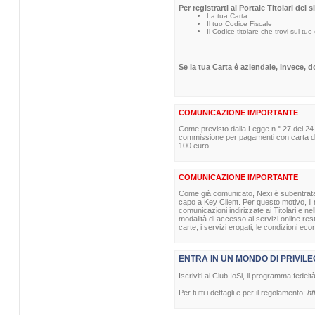
Per registrarti al Portale Titolari del 
La tua Carta
Il tuo Codice Fiscale
Il Codice titolare che trovi sul tuo
Se la tua Carta è aziendale, invece, 
COMUNICAZIONE IMPORTANTE
Come previsto dalla Legge n.° 27 del 24
commissione per pagamenti con carta di p
100 euro.
COMUNICAZIONE IMPORTANTE
Come già comunicato, Nexi è subentrata nel
capo a Key Client. Per questo motivo, il m
comunicazioni indirizzate ai Titolari e ne
modalità di accesso ai servizi online re
carte, i servizi erogati, le condizioni eco
ENTRA IN UN MONDO DI PRIVILE
Iscriviti al Club IoSi, il programma fedelt
Per tutti i dettagli e per il regolamento:
ht