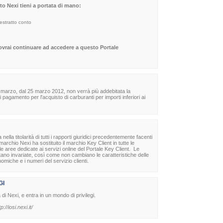
sito Nexi tieni a portata di mano:
 estratto conto
dovrai continuare ad accedere a questo Portale
 marzo, dal 25 marzo 2012, non verrà più addebitata la
agamento per l'acquisto di carburanti per importi inferiori ai
la titolarità di tutti i rapporti giuridici precedentemente facenti
archio Nexi ha sostituito il marchio Key Client in tutte le
lle aree dedicate ai servizi online del Portale Key Client. Le
stano invariate, così come non cambiano le caratteristiche delle
nomiche e i numeri del servizio clienti.
GI
à di Nexi, e entra in un mondo di privilegi.
tp://iosi.nexi.it/