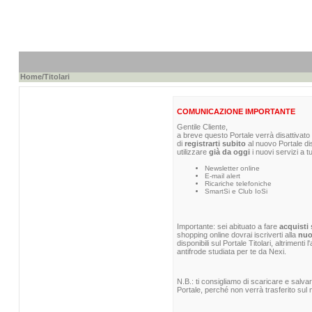
Home
/Titolari
COMUNICAZIONE IMPORTANTE
Gentile Cliente,
a breve questo Portale verrà disattivato 
di
registrarti subito
al nuovo Portale di
utilizzare
già da oggi
i nuovi servizi a t
Newsletter online
E-mail alert
Ricariche telefoniche
SmartSi e Club IoSi
Importante: sei abituato a fare
acquisti 
shopping online dovrai iscriverti alla
nuo
disponibili sul Portale Titolari, altrimenti
antifrode studiata per te da Nexi.
N.B.: ti consigliamo di scaricare e salva
Portale, perché non verrà trasferito sul n