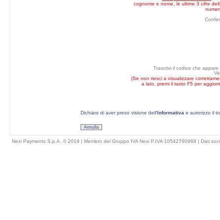
cognome e nome, le ultime 3 cifre della
numero
Confe
Trascrivi il codice che appare
Ve
(Se non riesci a visualizzare correttam
a lato, premi il tasto F5 per aggior
Dichiaro di aver preso visione dell'
Informativa
e autorizzo il t
Annulla
Nexi Payments S.p.A. © 2019 | Membro del Gruppo IVA Nexi P.IVA 10542790968 |
Dati soci