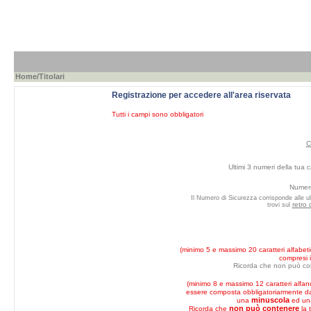
Home
/Titolari
Registrazione per accedere all'area riservata
Tutti i campi sono obbligatori
C
Ultimi 3 numeri della tua c
Numero
Il Numero di Sicurezza corrisponde alle ul
retro 
trovi sul
(minimo 5 e massimo 20 caratteri alfabeti
compresi i
Ricorda che non può co
(minimo 8 e massimo 12 caratteri alfan
essere composta obbligatoriarmente 
minuscola
una
ed u
non può contenere
Ricorda che
la 