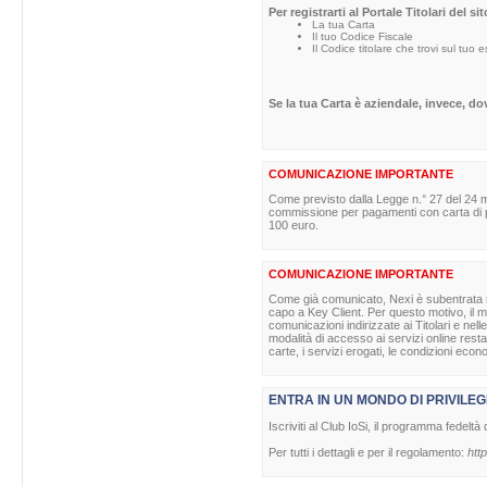
Per registrarti al Portale Titolari del s
La tua Carta
Il tuo Codice Fiscale
Il Codice titolare che trovi sul tuo 
Se la tua Carta è aziendale, invece, d
COMUNICAZIONE IMPORTANTE
Come previsto dalla Legge n.° 27 del 24 m
commissione per pagamenti con carta di pag
100 euro.
COMUNICAZIONE IMPORTANTE
Come già comunicato, Nexi è subentrata nell
capo a Key Client. Per questo motivo, il ma
comunicazioni indirizzate ai Titolari e nell
modalità di accesso ai servizi online rest
carte, i servizi erogati, le condizioni econ
ENTRA IN UN MONDO DI PRIVILEG
Iscriviti al Club IoSi, il programma fedeltà 
Per tutti i dettagli e per il regolamento:
http