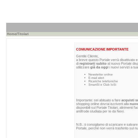
Home
/Titolari
COMUNICAZIONE IMPORTANTE
Gentile Cliente,
a breve questo Portale verrà disattivato e 
di
registrarti subito
al nuovo Portale dis
utilizzare
già da oggi
i nuovi servizi a tua
Newsletter online
E-mail alert
Ricariche telefoniche
SmartSi e Club IoSi
Importante: sei abituato a fare
acquisti s
shopping online dovrai iscriverti alla
nuova
disponibili sul Portale Titolari, altrimenti 
antifrode studiata per te da Nexi.
N.B.: ti consigliamo di scaricare e salvare
Portale, perché non verrà trasferito sul nu