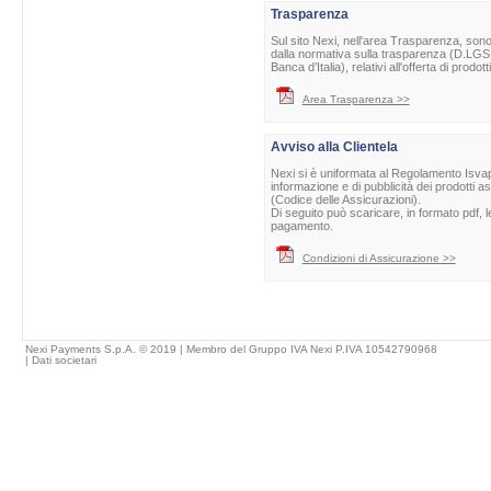
Trasparenza
Sul sito Nexi, nell'area Trasparenza, sono 
dalla normativa sulla trasparenza (D.LGS 
Banca d’Italia), relativi all'offerta di prod
Area Trasparenza >>
Avviso alla Clientela
Nexi si è uniformata al Regolamento Isvap 
informazione e di pubblicità dei prodotti as
(Codice delle Assicurazioni).
Di seguito può scaricare, in formato pdf, l
pagamento.
Condizioni di Assicurazione >>
Nexi Payments S.p.A. © 2019 | Membro del Gruppo IVA Nexi P.IVA 10542790968
|
Dati societari