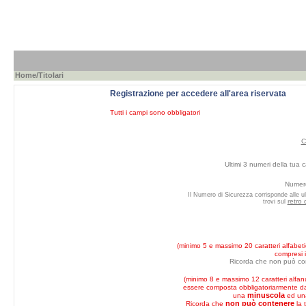
Home
/Titolari
Registrazione per accedere all'area riservata
Tutti i campi sono obbligatori
C
Ultimi 3 numeri della tua c
Numero
Il Numero di Sicurezza corrisponde alle ul
retro 
trovi sul
(minimo 5 e massimo 20 caratteri alfabeti
compresi i
Ricorda che non può co
(minimo 8 e massimo 12 caratteri alfan
essere composta obbligatoriarmente 
minuscola
una
ed u
non può contenere
Ricorda che
la 