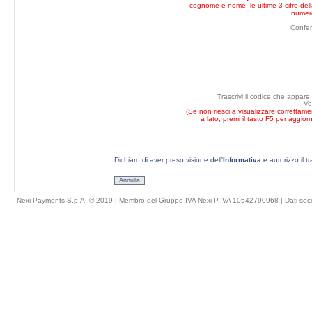
cognome e nome, le ultime 3 cifre della
numero
Confe
Trascrivi il codice che appare
Ve
(Se non riesci a visualizzare correttam
a lato, premi il tasto F5 per aggior
Dichiaro di aver preso visione dell'
Informativa
e autorizzo il t
Annulla
Nexi Payments S.p.A. © 2019 | Membro del Gruppo IVA Nexi P.IVA 10542790968 |
Dati soci