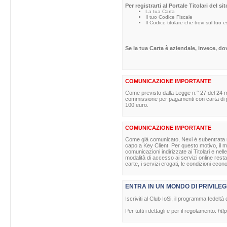
Per registrarti al Portale Titolari del s
La tua Carta
Il tuo Codice Fiscale
Il Codice titolare che trovi sul tuo 
Se la tua Carta è aziendale, invece, d
COMUNICAZIONE IMPORTANTE
Come previsto dalla Legge n.° 27 del 24 m
commissione per pagamenti con carta di pag
100 euro.
COMUNICAZIONE IMPORTANTE
Come già comunicato, Nexi è subentrata nell
capo a Key Client. Per questo motivo, il ma
comunicazioni indirizzate ai Titolari e nell
modalità di accesso ai servizi online rest
carte, i servizi erogati, le condizioni econ
ENTRA IN UN MONDO DI PRIVILEG
Iscriviti al Club IoSi, il programma fedeltà 
Per tutti i dettagli e per il regolamento:
http