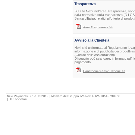
Trasparenza
Sul sito Nexi, nell'area Trasparenza, sono 
dalla normativa sulla trasparenza (D.LGS 
Banca d’Italia), relativi all'offerta di prod
Area Trasparenza >>
Avviso alla Clientela
Nexi si è uniformata al Regolamento Isvap 
informazione e di pubblicità dei prodotti as
(Codice delle Assicurazioni).
Di seguito può scaricare, in formato pdf, l
pagamento.
Condizioni di Assicurazione >>
Nexi Payments S.p.A. © 2019 | Membro del Gruppo IVA Nexi P.IVA 10542790968
|
Dati societari