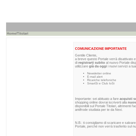
Home
/Titolari
COMUNICAZIONE IMPORTANTE
Gentile Cliente,
a breve questo Portale verrà disattivato e 
di
registrarti subito
al nuovo Portale dis
utilizzare
già da oggi
i nuovi servizi a tua
Newsletter online
E-mail alert
Ricariche telefoniche
SmartSi e Club IoSi
Importante: sei abituato a fare
acquisti s
shopping online dovrai iscriverti alla
nuova
disponibili sul Portale Titolari, altrimenti 
antifrode studiata per te da Nexi.
N.B.: ti consigliamo di scaricare e salvare
Portale, perché non verrà trasferito sul nu