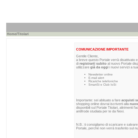
Home
/Titolari
COMUNICAZIONE IMPORTANTE
Gentile Cliente,
a breve questo Portale verrà disattivato e 
di
registrarti subito
al nuovo Portale dis
utilizzare
già da oggi
i nuovi servizi a tua
Newsletter online
E-mail alert
Ricariche telefoniche
SmartSi e Club IoSi
Importante: sei abituato a fare
acquisti s
shopping online dovrai iscriverti alla
nuova
disponibili sul Portale Titolari, altrimenti 
antifrode studiata per te da Nexi.
N.B.: ti consigliamo di scaricare e salvare
Portale, perché non verrà trasferito sul nu