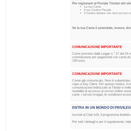
Per registrarti al Portale Titolari del s
La tua Carta
Il tuo Codice Fiscale
Il Codice titolare che trovi sul tuo 
Se la tua Carta è aziendale, invece, d
COMUNICAZIONE IMPORTANTE
Come previsto dalla Legge n.° 27 del 24 m
commissione per pagamenti con carta di pag
100 euro.
COMUNICAZIONE IMPORTANTE
Come già comunicato, Nexi è subentrata nell
capo a Key Client. Per questo motivo, il ma
comunicazioni indirizzate ai Titolari e nell
modalità di accesso ai servizi online rest
carte, i servizi erogati, le condizioni econ
ENTRA IN UN MONDO DI PRIVILEG
Iscriviti al Club IoSi, il programma fedeltà 
Per tutti i dettagli e per il regolamento:
http