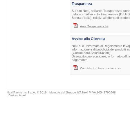
Trasparenza
Sul sito Nexi, nell'area Trasparenza, sono 
dalla normativa sulla trasparenza (D.LGS 
Banca d’Italia), relativi all'offerta di prod
Area Trasparenza >>
Avviso alla Clientela
Nexi si è uniformata al Regolamento Isvap 
informazione e di pubblicità dei prodotti as
(Codice delle Assicurazioni).
Di seguito può scaricare, in formato pdf, l
pagamento.
Condizioni di Assicurazione >>
Nexi Payments S.p.A. © 2019 | Membro del Gruppo IVA Nexi P.IVA 10542790968
|
Dati societari