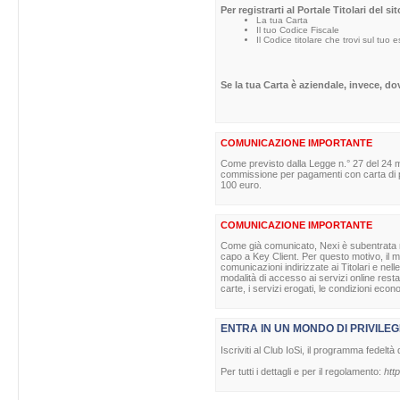
Per registrarti al Portale Titolari del s
La tua Carta
Il tuo Codice Fiscale
Il Codice titolare che trovi sul tuo 
Se la tua Carta è aziendale, invece, d
COMUNICAZIONE IMPORTANTE
Come previsto dalla Legge n.° 27 del 24 m
commissione per pagamenti con carta di pag
100 euro.
COMUNICAZIONE IMPORTANTE
Come già comunicato, Nexi è subentrata nell
capo a Key Client. Per questo motivo, il ma
comunicazioni indirizzate ai Titolari e nell
modalità di accesso ai servizi online rest
carte, i servizi erogati, le condizioni econ
ENTRA IN UN MONDO DI PRIVILEG
Iscriviti al Club IoSi, il programma fedeltà 
Per tutti i dettagli e per il regolamento:
http