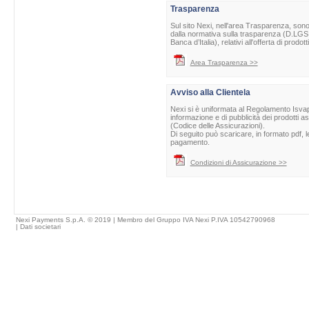
Trasparenza
Sul sito Nexi, nell'area Trasparenza, sono 
dalla normativa sulla trasparenza (D.LGS 
Banca d’Italia), relativi all'offerta di prod
Area Trasparenza >>
Avviso alla Clientela
Nexi si è uniformata al Regolamento Isvap 
informazione e di pubblicità dei prodotti as
(Codice delle Assicurazioni).
Di seguito può scaricare, in formato pdf, l
pagamento.
Condizioni di Assicurazione >>
Nexi Payments S.p.A. © 2019 | Membro del Gruppo IVA Nexi P.IVA 10542790968
|
Dati societari