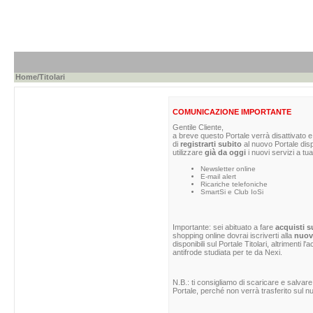
Home
/Titolari
COMUNICAZIONE IMPORTANTE
Gentile Cliente,
a breve questo Portale verrà disattivato e 
di
registrarti subito
al nuovo Portale dis
utilizzare
già da oggi
i nuovi servizi a tua
Newsletter online
E-mail alert
Ricariche telefoniche
SmartSi e Club IoSi
Importante: sei abituato a fare
acquisti s
shopping online dovrai iscriverti alla
nuova
disponibili sul Portale Titolari, altrimenti 
antifrode studiata per te da Nexi.
N.B.: ti consigliamo di scaricare e salvare
Portale, perché non verrà trasferito sul nu