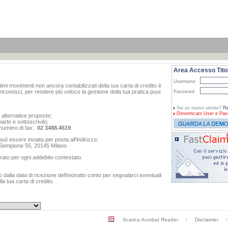
Area Accesso Titol
Username
ltimi movimenti non ancora contabilizzati della tua carta di credito è
iconosci, per rendere più veloce la gestione della tua pratica puoi
Password
Re
Sei un nuovo utente?
Dimenticato
User e Pas
e alternative proposte;
arte e sottoscrivilo;
al numero di fax:
02 3488.4619
.
ò essere inviata per posta all'indirizzo:
o Sempione 55, 20145 Milano
rato per ogni addebito contestato.
dalla data di ricezione dell’estratto conto per segnalarci eventuali
a tua carta di credito.
Scarica Acrobat Reader
Disclaimer