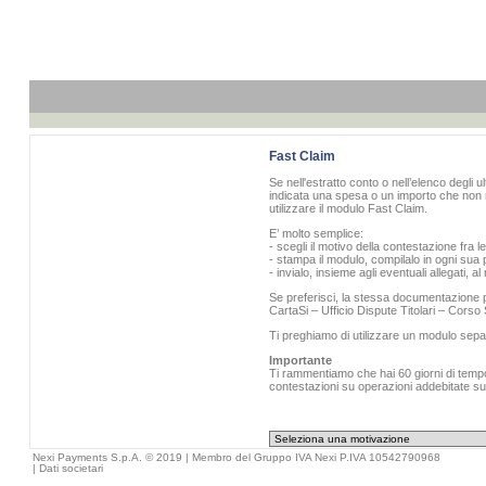
Fast Claim
Se nell'estratto conto o nell’elenco degli u
indicata una spesa o un importo che non r
utilizzare il modulo Fast Claim.
E’ molto semplice:
- scegli il motivo della contestazione fra l
- stampa il modulo, compilalo in ogni sua p
- invialo, insieme agli eventuali allegati, 
Se preferisci, la stessa documentazione pu
CartaSi – Ufficio Dispute Titolari – Cors
Ti preghiamo di utilizzare un modulo sepa
Importante
Ti rammentiamo che hai 60 giorni di tempo 
contestazioni su operazioni addebitate sull
Nexi Payments S.p.A. © 2019 | Membro del Gruppo IVA Nexi P.IVA 10542790968
|
Dati societari