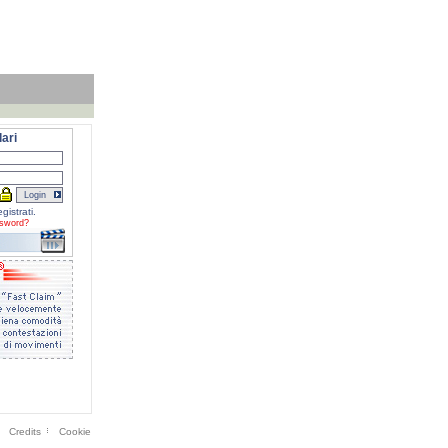
ari
gistrati.
sword?
Credits
Cookie