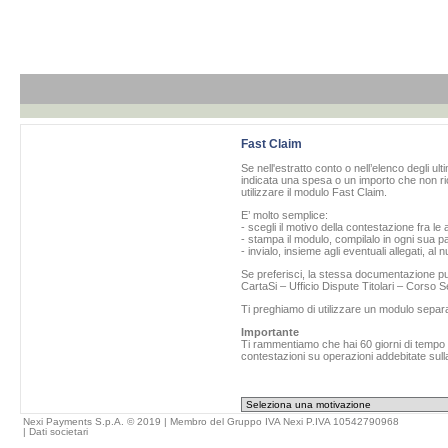
Fast Claim
Se nell'estratto conto o nell’elenco degli ul
indicata una spesa o un importo che non ric
utilizzare il modulo Fast Claim.
E’ molto semplice:
- scegli il motivo della contestazione fra le 
- stampa il modulo, compilalo in ogni sua pa
- invialo, insieme agli eventuali allegati, al
Se preferisci, la stessa documentazione può
CartaSi – Ufficio Dispute Titolari – Corso
Ti preghiamo di utilizzare un modulo separ
Importante
Ti rammentiamo che hai 60 giorni di tempo da
contestazioni su operazioni addebitate sulla
Nexi Payments S.p.A. © 2019 | Membro del Gruppo IVA Nexi P.IVA 10542790968
|
Dati societari