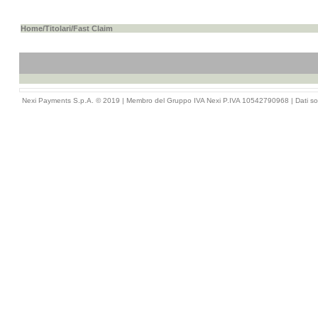
Home
/
Titolari
/Fast Claim
Nexi Payments S.p.A. © 2019 | Membro del Gruppo IVA Nexi P.IVA 10542790968 |
Dati so