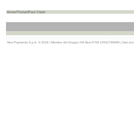
Home
/
Titolari
/Fast Claim
Nexi Payments S.p.A. © 2019 | Membro del Gruppo IVA Nexi P.IVA 10542790968 |
Dati soci