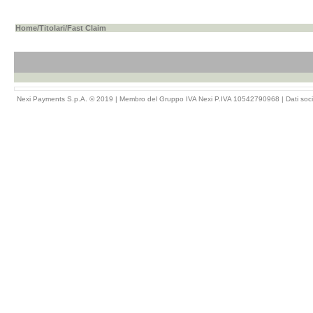
Home
/
Titolari
/Fast Claim
Nexi Payments S.p.A. © 2019 | Membro del Gruppo IVA Nexi P.IVA 10542790968 |
Dati soci