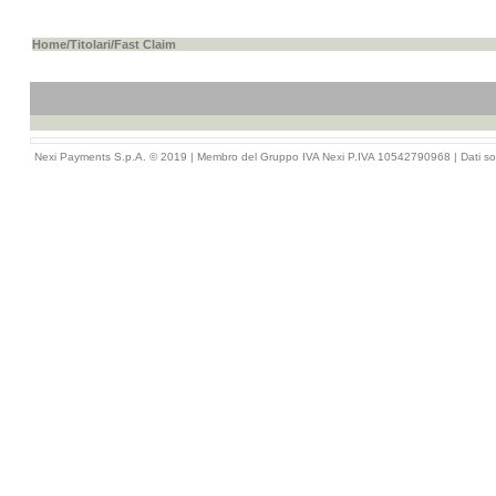
Home
/
Titolari
/Fast Claim
Nexi Payments S.p.A. © 2019 | Membro del Gruppo IVA Nexi P.IVA 10542790968 |
Dati so