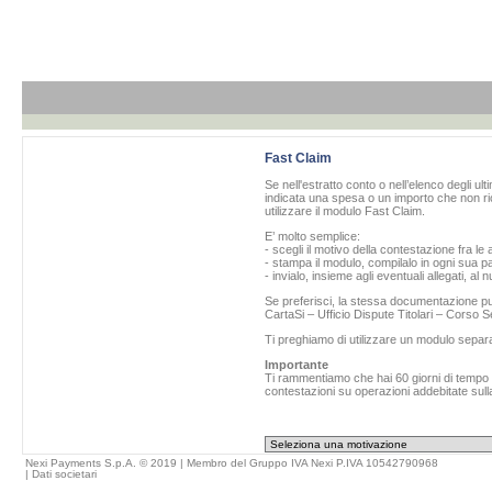
Fast Claim
Se nell'estratto conto o nell’elenco degli ul
indicata una spesa o un importo che non ric
utilizzare il modulo Fast Claim.
E’ molto semplice:
- scegli il motivo della contestazione fra le 
- stampa il modulo, compilalo in ogni sua pa
- invialo, insieme agli eventuali allegati, al
Se preferisci, la stessa documentazione può
CartaSi – Ufficio Dispute Titolari – Corso
Ti preghiamo di utilizzare un modulo separ
Importante
Ti rammentiamo che hai 60 giorni di tempo da
contestazioni su operazioni addebitate sulla
Nexi Payments S.p.A. © 2019 | Membro del Gruppo IVA Nexi P.IVA 10542790968
|
Dati societari