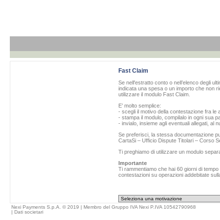
Fast Claim
Se nell'estratto conto o nell’elenco degli ul
indicata una spesa o un importo che non ric
utilizzare il modulo Fast Claim.
E’ molto semplice:
- scegli il motivo della contestazione fra le 
- stampa il modulo, compilalo in ogni sua pa
- invialo, insieme agli eventuali allegati, al
Se preferisci, la stessa documentazione può
CartaSi – Ufficio Dispute Titolari – Corso
Ti preghiamo di utilizzare un modulo separ
Importante
Ti rammentiamo che hai 60 giorni di tempo da
contestazioni su operazioni addebitate sulla
Nexi Payments S.p.A. © 2019 | Membro del Gruppo IVA Nexi P.IVA 10542790968
|
Dati societari