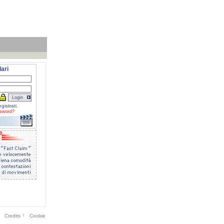
ari
gistrati.
sword?
Credits
Cookie