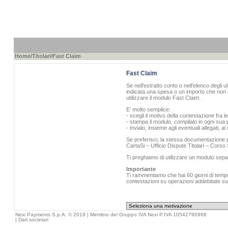
Home
/
Titolari
/Fast Claim
Fast Claim
Se nell'estratto conto o nell’elenco degli u
indicata una spesa o un importo che non r
utilizzare il modulo Fast Claim.
E’ molto semplice:
- scegli il motivo della contestazione fra l
- stampa il modulo, compilalo in ogni sua p
- invialo, insieme agli eventuali allegati, 
Se preferisci, la stessa documentazione pu
CartaSi – Ufficio Dispute Titolari – Cors
Ti preghiamo di utilizzare un modulo sepa
Importante
Ti rammentiamo che hai 60 giorni di tempo 
contestazioni su operazioni addebitate sull
Nexi Payments S.p.A. © 2019 | Membro del Gruppo IVA Nexi P.IVA 10542790968
|
Dati societari