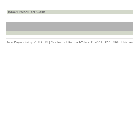
Home
/
Titolari
/Fast Claim
Nexi Payments S.p.A. © 2019 | Membro del Gruppo IVA Nexi P.IVA 10542790968 |
Dati soci