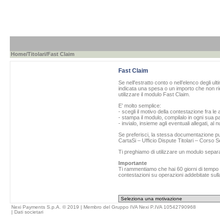
Home
/
Titolari
/Fast Claim
Fast Claim
Se nell'estratto conto o nell’elenco degli ul
indicata una spesa o un importo che non ric
utilizzare il modulo Fast Claim.
E’ molto semplice:
- scegli il motivo della contestazione fra le 
- stampa il modulo, compilalo in ogni sua pa
- invialo, insieme agli eventuali allegati, al
Se preferisci, la stessa documentazione può
CartaSi – Ufficio Dispute Titolari – Corso
Ti preghiamo di utilizzare un modulo separ
Importante
Ti rammentiamo che hai 60 giorni di tempo da
contestazioni su operazioni addebitate sulla
Nexi Payments S.p.A. © 2019 | Membro del Gruppo IVA Nexi P.IVA 10542790968
|
Dati societari