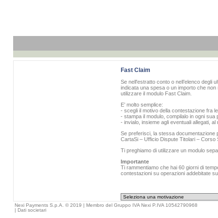
Fast Claim
Se nell'estratto conto o nell’elenco degli u
indicata una spesa o un importo che non r
utilizzare il modulo Fast Claim.
E’ molto semplice:
- scegli il motivo della contestazione fra l
- stampa il modulo, compilalo in ogni sua p
- invialo, insieme agli eventuali allegati, 
Se preferisci, la stessa documentazione pu
CartaSi – Ufficio Dispute Titolari – Cors
Ti preghiamo di utilizzare un modulo sepa
Importante
Ti rammentiamo che hai 60 giorni di tempo 
contestazioni su operazioni addebitate sull
Nexi Payments S.p.A. © 2019 | Membro del Gruppo IVA Nexi P.IVA 10542790968
|
Dati societari