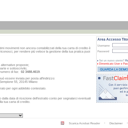
Area Accesso Titol
Username
ltimi movimenti non ancora contabilizzati della tua carta di credito è
iconosci, per rendere più veloce la gestione della tua pratica puoi
Password
Re
Sei un nuovo utente?
Dimenticato
User e Pas
e alternative proposte;
arte e sottoscrivilo;
al numero di fax:
02 3488.4619
.
ò essere inviata per posta all'indirizzo:
o Sempione 55, 20145 Milano
rato per ogni addebito contestato.
dalla data di ricezione dell’estratto conto per segnalarci eventuali
a tua carta di credito.
Scarica Acrobat Reader
Disclaimer