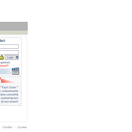
ari
gistrati.
sword?
Credits
Cookie