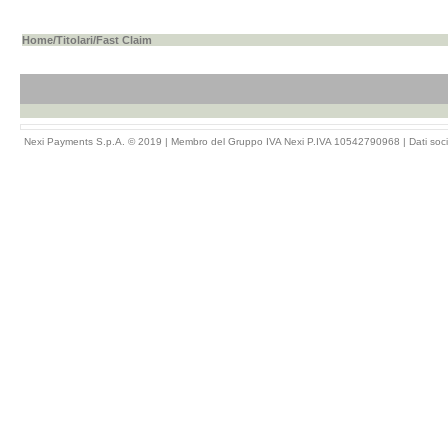
Home
/
Titolari
/Fast Claim
Nexi Payments S.p.A. © 2019 | Membro del Gruppo IVA Nexi P.IVA 10542790968 |
Dati soci