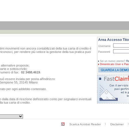
Area Accesso Titol
Username
ltimi movimenti non ancora contabilizzati della tua carta di credito è
iconosci, per rendere più veloce la gestione della tua pratica puoi
Password
Re
Sei un nuovo utente?
Dimenticato
User e Pas
e alternative proposte;
arte e sottoscrivilo;
al numero di fax:
02 3488.4619
.
ò essere inviata per posta all'indirizzo:
o Sempione 55, 20145 Milano
rato per ogni addebito contestato.
dalla data di ricezione dell’estratto conto per segnalarci eventuali
a tua carta di credito.
Scarica Acrobat Reader
Disclaimer