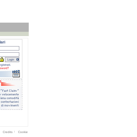
ari
gistrati.
sword?
Credits
Cookie