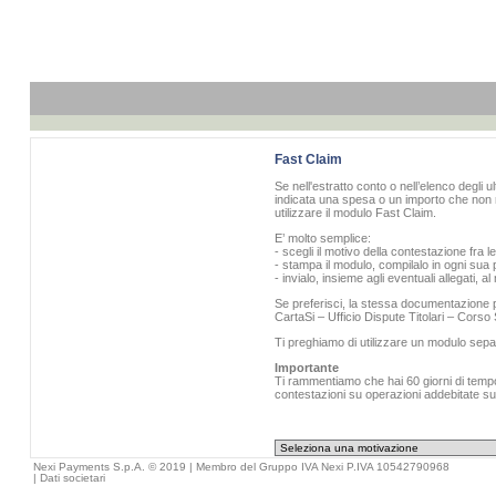
Fast Claim
Se nell'estratto conto o nell’elenco degli u
indicata una spesa o un importo che non r
utilizzare il modulo Fast Claim.
E’ molto semplice:
- scegli il motivo della contestazione fra l
- stampa il modulo, compilalo in ogni sua p
- invialo, insieme agli eventuali allegati, 
Se preferisci, la stessa documentazione pu
CartaSi – Ufficio Dispute Titolari – Cors
Ti preghiamo di utilizzare un modulo sepa
Importante
Ti rammentiamo che hai 60 giorni di tempo 
contestazioni su operazioni addebitate sull
Nexi Payments S.p.A. © 2019 | Membro del Gruppo IVA Nexi P.IVA 10542790968
|
Dati societari