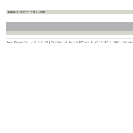
Home
/
Titolari
/Fast Claim
Nexi Payments S.p.A. © 2019 | Membro del Gruppo IVA Nexi P.IVA 10542790968 |
Dati soci