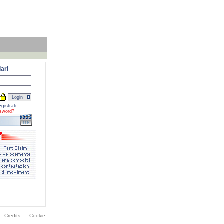
ari
gistrati.
sword?
Credits
Cookie