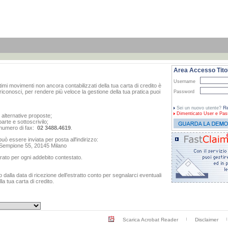
Area Accesso Titol
Username
ltimi movimenti non ancora contabilizzati della tua carta di credito è
iconosci, per rendere più veloce la gestione della tua pratica puoi
Password
Re
Sei un nuovo utente?
Dimenticato
User e Pas
e alternative proposte;
arte e sottoscrivilo;
al numero di fax:
02 3488.4619
.
ò essere inviata per posta all'indirizzo:
o Sempione 55, 20145 Milano
rato per ogni addebito contestato.
dalla data di ricezione dell’estratto conto per segnalarci eventuali
a tua carta di credito.
Scarica Acrobat Reader
Disclaimer