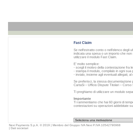
Fast Claim
Se nell'estratto conto o nell’elenco degli u
indicata una spesa o un importo che non r
utilizzare il modulo Fast Claim.
E’ molto semplice:
- scegli il motivo della contestazione fra l
- stampa il modulo, compilalo in ogni sua p
- invialo, insieme agli eventuali allegati, 
Se preferisci, la stessa documentazione pu
CartaSi – Ufficio Dispute Titolari – Cors
Ti preghiamo di utilizzare un modulo sepa
Importante
Ti rammentiamo che hai 60 giorni di tempo 
contestazioni su operazioni addebitate sull
Nexi Payments S.p.A. © 2019 | Membro del Gruppo IVA Nexi P.IVA 10542790968
|
Dati societari