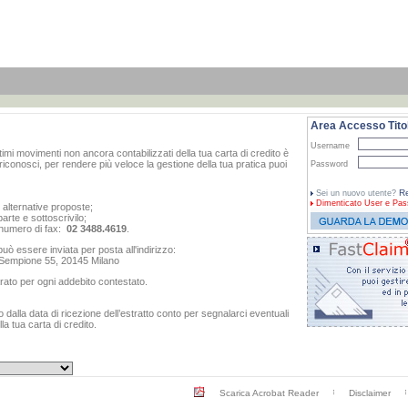
Area Accesso Titol
Username
ltimi movimenti non ancora contabilizzati della tua carta di credito è
iconosci, per rendere più veloce la gestione della tua pratica puoi
Password
Re
Sei un nuovo utente?
Dimenticato
User e Pas
e alternative proposte;
arte e sottoscrivilo;
al numero di fax:
02 3488.4619
.
ò essere inviata per posta all'indirizzo:
o Sempione 55, 20145 Milano
rato per ogni addebito contestato.
dalla data di ricezione dell’estratto conto per segnalarci eventuali
a tua carta di credito.
Scarica Acrobat Reader
Disclaimer