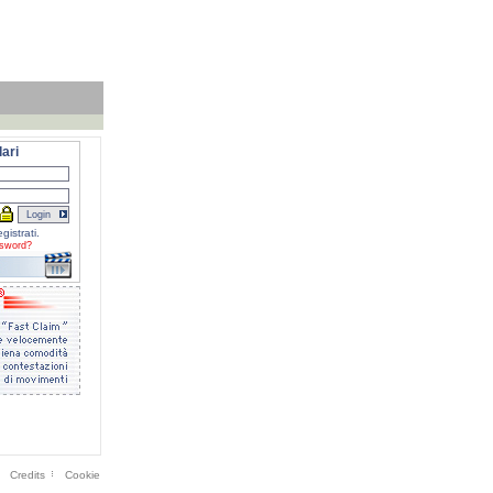
ari
gistrati.
sword?
Credits
Cookie