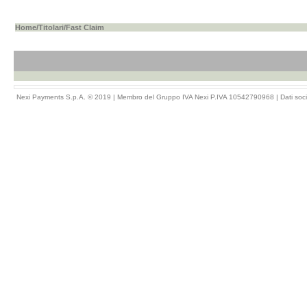
Home
/
Titolari
/Fast Claim
Nexi Payments S.p.A. © 2019 | Membro del Gruppo IVA Nexi P.IVA 10542790968 |
Dati soci