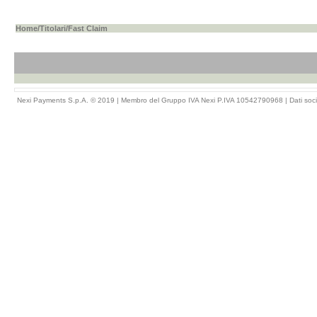
Home
/
Titolari
/Fast Claim
Nexi Payments S.p.A. © 2019 | Membro del Gruppo IVA Nexi P.IVA 10542790968 |
Dati soci