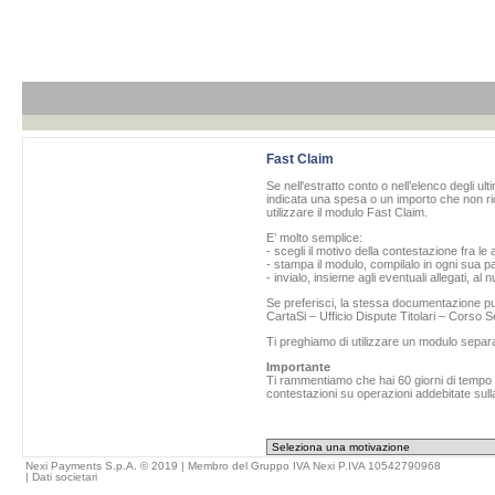
Fast Claim
Se nell'estratto conto o nell’elenco degli ul
indicata una spesa o un importo che non ric
utilizzare il modulo Fast Claim.
E’ molto semplice:
- scegli il motivo della contestazione fra le 
- stampa il modulo, compilalo in ogni sua pa
- invialo, insieme agli eventuali allegati, al
Se preferisci, la stessa documentazione può
CartaSi – Ufficio Dispute Titolari – Corso
Ti preghiamo di utilizzare un modulo separ
Importante
Ti rammentiamo che hai 60 giorni di tempo da
contestazioni su operazioni addebitate sulla
Nexi Payments S.p.A. © 2019 | Membro del Gruppo IVA Nexi P.IVA 10542790968
|
Dati societari